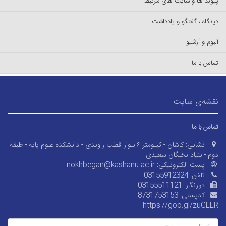
پیوند ها و سایت های مرتبط
دیدگاه ، گفتگو و یادداشت
آلبوم و آرشیو
تماس با ما
نقشه‌ی سایت
تماس با ما
نشانی:
کاشان - کیلومتر ۶ بلوار قطب راوندی - دانشکده علوم پایه - طبقه
دوم - بنیاد نخبگان سعیدی
پست الکترونیکی:
nokhbegan@kashanu.ac.ir
تلفن:
03155912324
دورنگار:
03155511121
کدپستی:
8731753153
https://goo.gl/zuGLLR