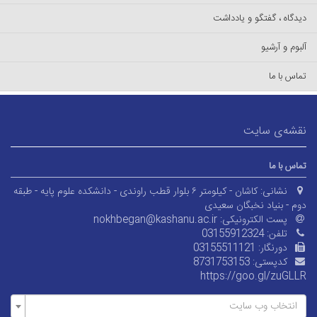
دیدگاه ، گفتگو و یادداشت
آلبوم و آرشیو
تماس با ما
نقشه‌ی سایت
تماس با ما
نشانی:
کاشان - کیلومتر ۶ بلوار قطب راوندی - دانشکده علوم پایه - طبقه
دوم - بنیاد نخبگان سعیدی
پست الکترونیکی:
nokhbegan@kashanu.ac.ir
تلفن:
03155912324
دورنگار:
03155511121
کدپستی:
8731753153
https://goo.gl/zuGLLR
انتخاب وب سایت