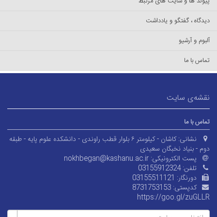
پیوند ها و سایت های مرتبط
دیدگاه ، گفتگو و یادداشت
آلبوم و آرشیو
تماس با ما
نقشه‌ی سایت
تماس با ما
نشانی:
کاشان - کیلومتر ۶ بلوار قطب راوندی - دانشکده علوم پایه - طبقه
دوم - بنیاد نخبگان سعیدی
پست الکترونیکی:
nokhbegan@kashanu.ac.ir
تلفن:
03155912324
دورنگار:
03155511121
کدپستی:
8731753153
https://goo.gl/zuGLLR